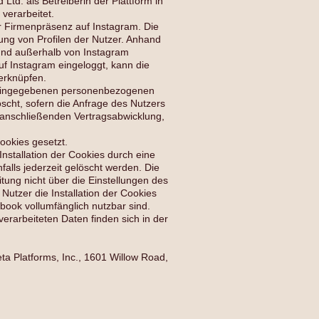
Ltd. als Betreiberin der Plattform in
verarbeitet.
r Firmenpräsenz auf Instagram. Die
ung von Profilen der Nutzer. Anhand
b und außerhalb von Instagram
f Instagram eingeloggt, kann die
erknüpfen.
t eingegebenen personenbezogenen
scht, sofern die Anfrage des Nutzers
 anschließenden Vertragsabwicklung,
ookies gesetzt.
 Installation der Cookies durch eine
alls jederzeit gelöscht werden. Die
tung nicht über die Einstellungen des
Nutzer die Installation der Cookies
book vollumfänglich nutzbar sind.
rarbeiteten Daten finden sich in der
ta Platforms, Inc., 1601 Willow Road,