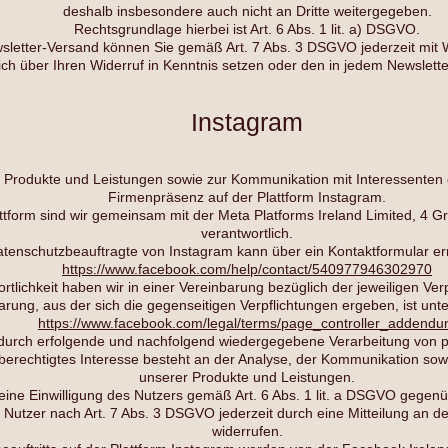
deshalb insbesondere auch nicht an Dritte weitergegeben.
Rechtsgrundlage hierbei ist Art. 6 Abs. 1 lit. a) DSGVO.
wsletter-Versand können Sie gemäß Art. 7 Abs. 3 DSGVO jederzeit mit W
ich über Ihren Widerruf in Kenntnis setzen oder den in jedem Newslette
Instagram
Produkte und Leistungen sowie zur Kommunikation mit Interessenten 
Firmenpräsenz auf der Plattform Instagram.
ttform sind wir gemeinsam mit der Meta Platforms Ireland Limited, 4 Gr
verantwortlich.
tenschutzbeauftragte von Instagram kann über ein Kontaktformular er
https://www.facebook.com/help/contact/540977946302970
tlichkeit haben wir in einer Vereinbarung bezüglich der jeweiligen Ve
arung, aus der sich die gegenseitigen Verpflichtungen ergeben, ist unt
https://www.facebook.com/legal/terms/page_controller_addend
adurch erfolgende und nachfolgend wiedergegebene Verarbeitung von p
r berechtigtes Interesse besteht an der Analyse, der Kommunikation s
unserer Produkte und Leistungen.
ine Einwilligung des Nutzers gemäß Art. 6 Abs. 1 lit. a DSGVO gegenüb
r Nutzer nach Art. 7 Abs. 3 DSGVO jederzeit durch eine Mitteilung an de
widerrufen.