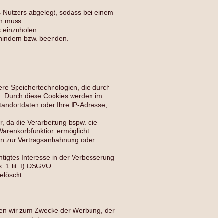
s Nutzers abgelegt, sodass bei einem
en muss.
s einzuholen.
rhindern bzw. beenden.
ere Speichertechnologien, die durch
n. Durch diese Cookies werden im
tandortdaten oder Ihre IP-Adresse,
er, da die Verarbeitung bspw. die
Warenkorbfunktion ermöglicht.
aten zur Vertragsanbahnung oder
htigtes Interesse in der Verbesserung
. 1 lit. f) DSGVO.
elöscht.
nen wir zum Zwecke der Werbung, der