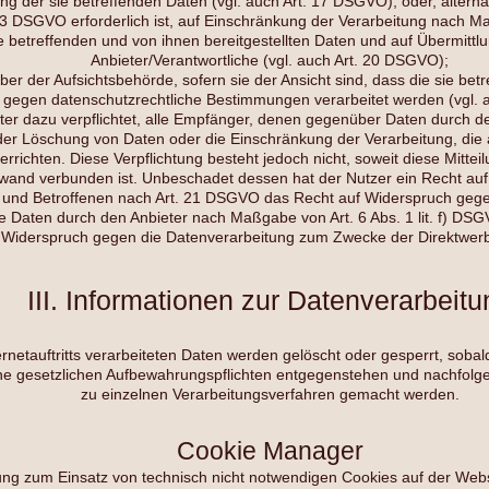
g der sie betreffenden Daten (vgl. auch Art. 17 DSGVO), oder, alternat
 3 DSGVO erforderlich ist, auf Einschränkung der Verarbeitung nach 
ie betreffenden und von ihnen bereitgestellten Daten und auf Übermitt
Anbieter/Verantwortliche (vgl. auch Art. 20 DSGVO);
r der Aufsichtsbehörde, sofern sie der Ansicht sind, dass die sie bet
 gegen datenschutzrechtliche Bestimmungen verarbeitet werden (vgl. 
eter dazu verpflichtet, alle Empfänger, denen gegenüber Daten durch de
er Löschung von Daten oder die Einschränkung der Verarbeitung, die au
rrichten. Diese Verpflichtung besteht jedoch nicht, soweit diese Mitte
wand verbunden ist. Unbeschadet dessen hat der Nutzer ein Recht auf
 und Betroffenen nach Art. 21 DSGVO das Recht auf Widerspruch gegen
ie Daten durch den Anbieter nach Maßgabe von Art. 6 Abs. 1 lit. f) DS
n Widerspruch gegen die Datenverarbeitung zum Zwecke der Direktwerb
III. Informationen zur Datenverarbeitu
rnetauftritts verarbeiteten Daten werden gelöscht oder gesperrt, sobal
ne gesetzlichen Aufbewahrungspflichten entgegenstehen und nachfol
zu einzelnen Verarbeitungsverfahren gemacht werden.
Cookie Manager
gung zum Einsatz von technisch nicht notwendigen Cookies auf der Websi