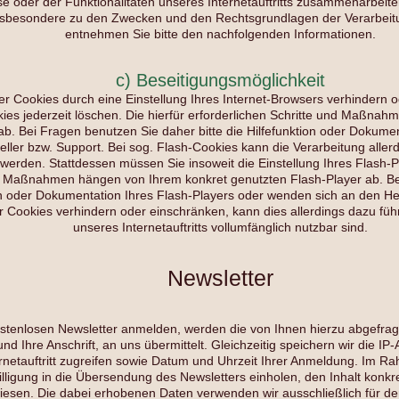
e oder der Funktionalitäten unseres Internetauftritts zusammenarbeit
insbesondere zu den Zwecken und den Rechtsgrundlagen der Verarbeitu
entnehmen Sie bitte den nachfolgenden Informationen.
c) Beseitigungsmöglichkeit
der Cookies durch eine Einstellung Ihres Internet-Browsers verhindern
kies jederzeit löschen. Die hierfür erforderlichen Schritte und Maßna
ab. Bei Fragen benutzen Sie daher bitte die Hilfefunktion oder Dokumen
ler bzw. Support. Bei sog. Flash-Cookies kann die Verarbeitung allerd
erden. Stattdessen müssen Sie insoweit die Einstellung Ihres Flash-Pl
nd Maßnahmen hängen von Ihrem konkret genutzten Flash-Player ab. Be
on oder Dokumentation Ihres Flash-Players oder wenden sich an den Her
 der Cookies verhindern oder einschränken, kann dies allerdings dazu fü
unseres Internetauftritts vollumfänglich nutzbar sind.
Newsletter
kostenlosen Newsletter anmelden, werden die von Ihnen hierzu abgefrag
nd Ihre Anschrift, an uns übermittelt. Gleichzeitig speichern wir die I
rnetauftritt zugreifen sowie Datum und Uhrzeit Ihrer Anmeldung. Im
illigung in die Übersendung des Newsletters einholen, den Inhalt konkr
iesen. Die dabei erhobenen Daten verwenden wir ausschließlich für de