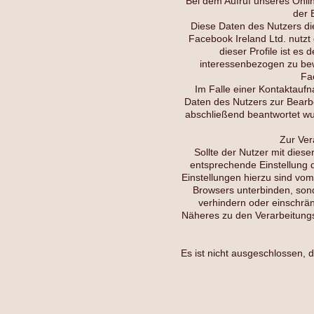
Bei dem Aufruf unseres Onlin
der 
Diese Daten des Nutzers di
Facebook Ireland Ltd. nutzt
dieser Profile ist es
interessenbezogen zu bew
Fa
Im Falle einer Kontaktau
Daten des Nutzers zur Bearbe
abschließend beantwortet wur
Zur Ver
Sollte der Nutzer mit diese
entsprechende Einstellung d
Einstellungen hierzu sind vom
Browsers unterbinden, sonde
verhindern oder einschrän
Näheres zu den Verarbeitungs
Es ist nicht ausgeschlossen, 