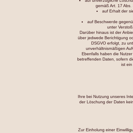
auf unverzügliche Löschun
gemäß Art. 17 Abs.
auf Erhalt der s
auf Beschwerde gegenübe
unter Verstoß
Darüber hinaus ist der Anbi
über jedwede Berichtigung od
DSGVO erfolgt, zu unte
unverhältnismäßigen Auf
Ebenfalls haben die Nutzer
betreffenden Daten, sofern d
ist ei
Ihre bei Nutzung unseres Inte
der Löschung der Daten kei
Zur Einholung einer Einwilli