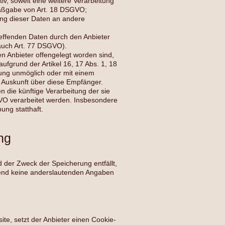
iv, soweit eine weitere Verarbeitung
Maßgabe von Art. 18 DSGVO;
lung dieser Daten an andere
reffenden Daten durch den Anbieter
auch Art. 77 DSGVO).
n Anbieter offengelegt worden sind,
fgrund der Artikel 16, 17 Abs. 1, 18
ilung unmöglich oder mit einem
 Auskunft über diese Empfänger.
 die künftige Verarbeitung der sie
GVO verarbeitet werden. Insbesondere
ung statthaft.
ng
d der Zweck der Speicherung entfällt,
gend keine anderslautenden Angaben
te, setzt der Anbieter einen Cookie-