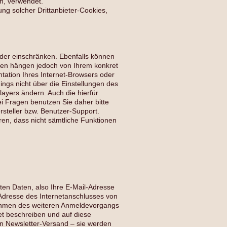
en, verwendet.
ng solcher Drittanbieter-Cookies,
 oder einschränken. Ebenfalls können
hmen hängen jedoch von Ihrem konkret
tation Ihres Internet-Browsers oder
ings nicht über die Einstellungen des
ayers ändern. Auch die hierfür
i Fragen benutzen Sie daher bitte
steller bzw. Benutzer-Support.
hren, dass nicht sämtliche Funktionen
ten Daten, also Ihre E-Mail-Adresse
P-Adresse des Internetanschlusses von
 Rahmen des weiteren Anmeldevorgangs
et beschreiben und auf diese
n Newsletter-Versand – sie werden