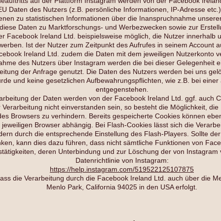
eauftritts auf der Plattform Instagram werden von der Facebook Ireland 
EU Daten des Nutzers (z.B. persönliche Informationen, IP-Adresse etc.) 
enen zu statistischen Informationen über die Inanspruchnahme unsere
 diese Daten zu Marktforschungs- und Werbezwecken sowie zur Erstell
 der Facebook Ireland Ltd. beispielsweise möglich, die Nutzer innerhal
erben. Ist der Nutzer zum Zeitpunkt des Aufrufes in seinem Account au
cebook Ireland Ltd. zudem die Daten mit dem jeweiligen Nutzerkonto v
fnahme des Nutzers über Instagram werden die bei dieser Gelegenhei
itung der Anfrage genutzt. Die Daten des Nutzers werden bei uns gelö
de und keine gesetzlichen Aufbewahrungspflichten, wie z.B. bei einer
entgegenstehen.
arbeitung der Daten werden von der Facebook Ireland Ltd. ggf. auch C
r Verarbeitung nicht einverstanden sein, so besteht die Möglichkeit, die
es Browsers zu verhindern. Bereits gespeicherte Cookies können ebenf
 jeweiligen Browser abhängig. Bei Flash-Cookies lässt sich die Verarbei
rn durch die entsprechende Einstellung des Flash-Players. Sollte der 
ken, kann dies dazu führen, dass nicht sämtliche Funktionen von Face
tätigkeiten, deren Unterbindung und zur Löschung der von Instagram ve
Datenrichtlinie von Instagram:
https://help.instagram.com/519522125107875
dass die Verarbeitung durch die Facebook Ireland Ltd. auch über die Me
Menlo Park, California 94025 in den USA erfolgt.