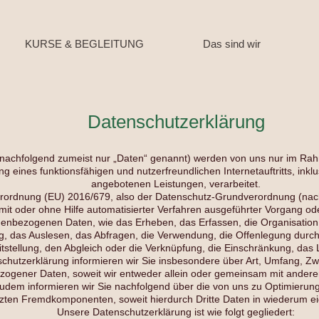
KURSE & BEGLEITUNG
Das sind wir
Datenschutzerklärung
achfolgend zumeist nur „Daten“ genannt) werden von uns nur im Rahm
g eines funktionsfähigen und nutzerfreundlichen Internetauftritts, inklu
angebotenen Leistungen, verarbeitet.
Verordnung (EU) 2016/679, also der Datenschutz-Grundverordnung (nac
 mit oder ohne Hilfe automatisierter Verfahren ausgeführter Vorgang o
bezogenen Daten, wie das Erheben, das Erfassen, die Organisation,
 das Auslesen, das Abfragen, die Verwendung, die Offenlegung durch 
tstellung, den Abgleich oder die Verknüpfung, die Einschränkung, das 
chutzerklärung informieren wir Sie insbesondere über Art, Umfang, Z
ogener Daten, soweit wir entweder allein oder gemeinsam mit anderen
Zudem informieren wir Sie nachfolgend über die von uns zu Optimierun
tzten Fremdkomponenten, soweit hierdurch Dritte Daten in wiederum ei
Unsere Datenschutzerklärung ist wie folgt gegliedert: