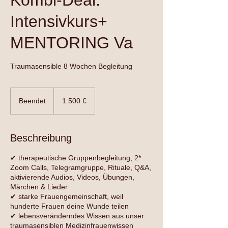
Kombi-Deal:
Intensivkurs+
MENTORING Va
Traumasensible 8 Wochen Begleitung
1.500
Euro
Beendet
B
1.500 €
e
e
n
Beschreibung
d
e
✔ therapeutische Gruppenbegleitung, 2*
t
Zoom Calls, Telegramgruppe, Rituale, Q&A,
aktivierende Audios, Videos, Übungen,
Märchen & Lieder​
✔ starke Frauengemeinschaft, weil
hunderte Frauen deine Wunde teilen​​
✔ lebensveränderndes Wissen aus unser
traumasensiblen Medizinfrauenwissen