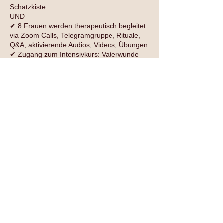
Schatzkiste
UND
✔ 8 Frauen werden therapeutisch begleitet
via Zoom Calls, Telegramgruppe, Rituale,
Q&A, aktivierende Audios, Videos, Übungen
✔ Zugang zum Intensivkurs: Vaterwunde
ERDEN
✔ individuelle Begleitung deiner Prozesse
durch 3* 1:1 Session online
Folge uns auf Social Media
Impressum
Datenschutz
AGB