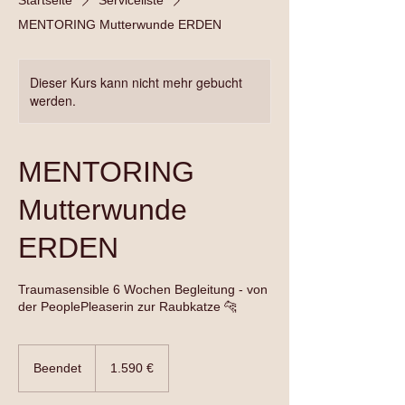
Startseite
Serviceliste
MENTORING Mutterwunde ERDEN
Dieser Kurs kann nicht mehr gebucht
werden.
MENTORING
Mutterwunde
ERDEN
Traumasensible 6 Wochen Begleitung - von
der PeoplePleaserin zur Raubkatze 🐆
1.590
Euro
Beendet
B
1.590 €
e
e