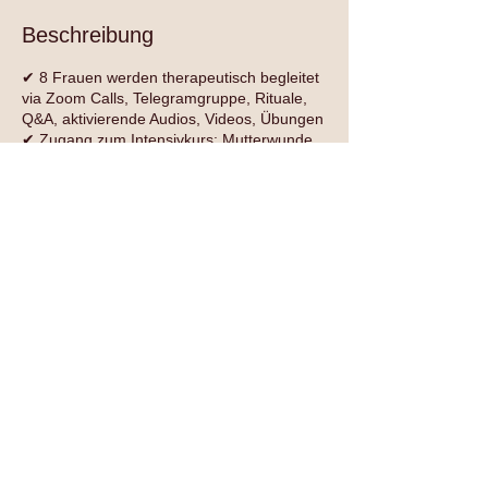
n
Beschreibung
d
e
✔ 8 Frauen werden therapeutisch begleitet
t
via Zoom Calls, Telegramgruppe, Rituale,
Q&A, aktivierende Audios, Videos, Übungen
✔ Zugang zum Intensivkurs: Mutterwunde
ERDEN
✔ individuelle Begleitung deiner Prozesse
durch 3* 1:1 Session online
Folge uns auf Social Media