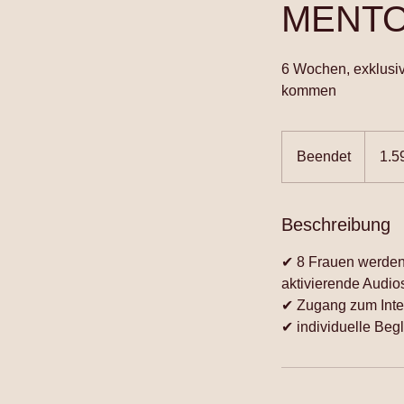
MENTO
6 Wochen, exklusiv
kommen
1.590
Euro
Beendet
B
1.5
e
e
n
Beschreibung
d
✔ 8 Frauen werden 
e
aktivierende Audio
t
✔ Zugang zum Int
✔ individuelle Beg